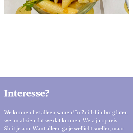
Interesse?
We kunnen het alleen samen! In Zuid-Limburg laten
we nu al zien dat we dat kunnen. We zijn op reis.
Sluit je aan. Want alleen ga je wellicht sneller, maar