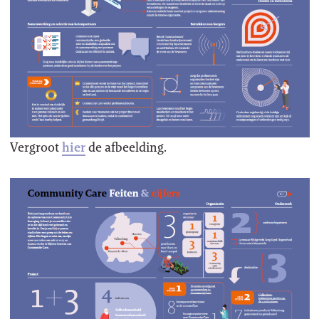
Vergroot
hier
de afbeelding.